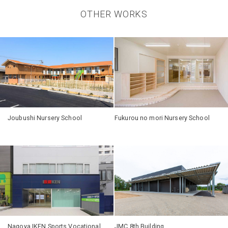
OTHER WORKS
Joubushi Nursery School
Fukurou no mori Nursery School
Nagoya IKEN Sports Vocational
JMC 8th Building