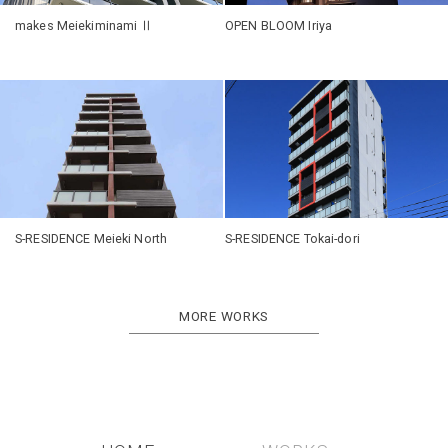
makes Meiekiminami Ⅱ
OPEN BLOOM Iriya
S-RESIDENCE Meieki North
S-RESIDENCE Tokai-dori
MORE WORKS