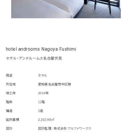
hotel androoms Nagoya Fushimi
ホテル・アンドルームス名古屋伏見
用途
ホテル
所在地
愛知県名古屋市中区錦
竣工年
2019年
階数
11階
構造
S造
延床面積
2,102.98㎡
設計
設計監理： 株式会社 アルファワークス